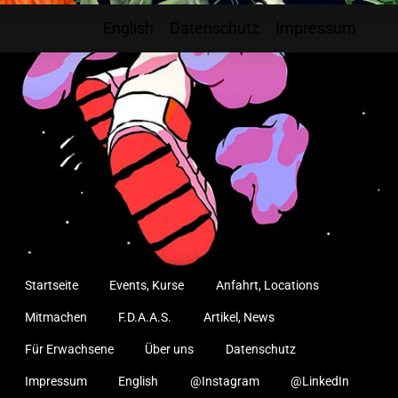
English
Datenschutz
Impressum
Startseite
Events, Kurse
Anfahrt, Locations
Mitmachen
F.D.A.A.S.
Artikel, News
Für Erwachsene
Über uns
Datenschutz
Impressum
English
@Instagram
@LinkedIn