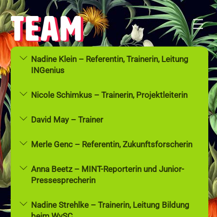
Zum
Zurück
Inhalt
nach
Spei
springen
oben
Nadine Klein – Referentin, Trainerin, Leitung
INGenius
Nicole Schimkus – Trainerin, Projektleiterin
David May – Trainer
Merle Genc – Referentin, Zukunftsforscherin
Anna Beetz – MINT-Reporterin und Junior-
Pressesprecherin
Nadine Strehlke – Trainerin, Leitung Bildung
beim WvSC