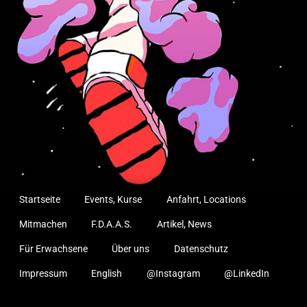
Startseite
Events, Kurse
Anfahrt, Locations
Mitmachen
F.D.A.A.S.
Artikel, News
Für Erwachsene
Über uns
Datenschutz
Impressum
English
@Instagram
@LinkedIn