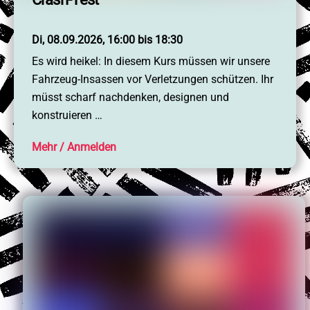
Di, 08.09.2026, 16:00 bis 18:30
Es wird heikel: In diesem Kurs müssen wir unsere
Fahrzeug-Insassen vor Verletzungen schützen. Ihr
müsst scharf nachdenken, designen und
konstruieren …
Mehr
Startseite
Events, Kurse
Anfahrt, Locations
Mitmachen
F.D.A.A.S.
Artikel, News
Für Erwachsene
Über uns
Datenschutz
Impressum
English
@Instagram
@LinkedIn