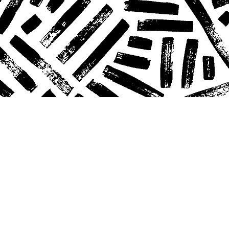
Alle Events sind kostenlos. Wir updaten die
Übersicht kontinuierlich.
Fragen, die auch andere stellen,
findest du
hier
.
Mach Vorschläge, eigene Workshops,
bring
dich ein
.