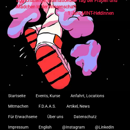
Egg Challenge: Internationaler Tag der Frauen und
Mädchen in der Wissenschaft
1 Jahr MINT-Heldinnen
Startseite
Events, Kurse
Anfahrt, Locations
Mitmachen
F.D.A.A.S.
Artikel, News
Für Erwachsene
Über uns
Datenschutz
Impressum
English
@Instagram
@LinkedIn