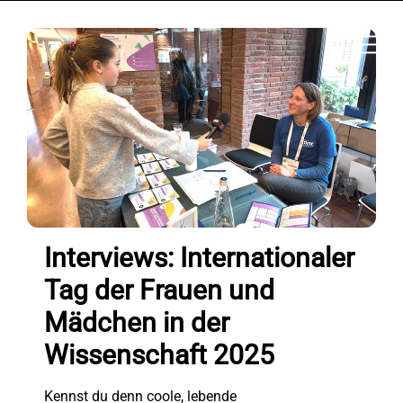
Zum
Zurück
Inhalt
nach
Spei
springen
oben
Interviews: Internationaler
Tag der Frauen und
Mädchen in der
Wissenschaft 2025
Kennst du denn coole, lebende