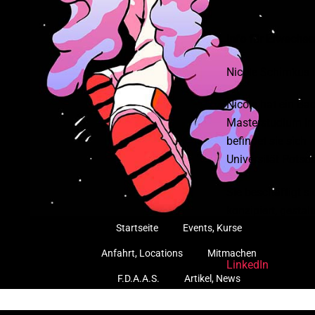
Info für Erwachs
Nicole Schimkus i
Nicole hat ein Ba
Masterstudium in
befindet sie sich
Universität Potsd
Sie beschäftigt s
konzipiert, gesta
Startseite
Events, Kurse
Anfahrt, Locations
Mitmachen
LinkedIn
F.D.A.A.S.
Artikel, News
Für Erwachsene
Über uns