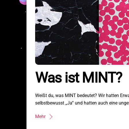
Startseite
Events, Kurse
Anfahrt, Locations
Mitmachen
Was ist MINT?
F.D.A.A.S.
Artikel, News
Für Erwachsene
Über uns
Weißt du, was MINT bedeutet? Wir hatten Erw
Datenschutz
Impressum
selbstbewusst „Ja“ und hatten auch eine ung
English
@Instagram
Mehr
@LinkedIn