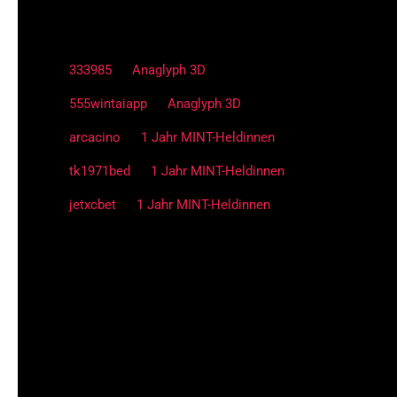
Neueste Kommentare
333985
zu
Anaglyph 3D
555wintaiapp
zu
Anaglyph 3D
arcacino
zu
1 Jahr MINT-Heldinnen
tk1971bed
zu
1 Jahr MINT-Heldinnen
jetxcbet
zu
1 Jahr MINT-Heldinnen