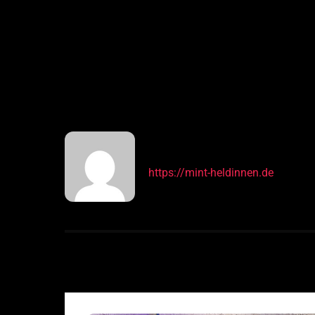
Zum
Inhalt
springen
ADMINMIHE
Über
ADMINMIHE
https://mint-heldinnen.de
BEITRÄGE VON :