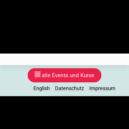
Anmeldung zu Events
Wir realisieren die Eventregistrierung auf unseren eigenen
Server. Wir speichern deine Daten solange das Event
stattfindet, inklusive Nachbereitung. Wenn du dich
abmeldest, löschen wir deine Daten. Ab hier setzen wir
ein technisches Cookie.
alle Events und Kurse
English
Datenschutz
Impressum