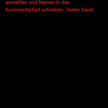
anmelden und Namen in das
Kommentarfeld schreiben. Vielen Dank!
Was macht man mit Plastik, Acrylglas und LEDs?
RICHTIG: eine DIY-Lampe bauen!
Mit Gravierstiften und Multifunktionswerkzeugen
erstellen wir kinderleicht Acrylglas-Lampen.
Das tolle daran ist, dass ihr die Lampe ultimativ
individualisieren könnt: Motivationssprüche, Gedichte,
Motive aller Art und sogar Fotos könnt ihr auf der
Lichtoberfläche anbringen.
Hinweise:
Wir bereiten für euch – wie immer – eine Auswahl an
Motiven und Vorlagen vor. Ihr könnt selbstverständlich