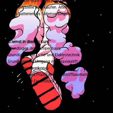
euch aber noch einen Netzadapter mit USB-
Schnittstelle nachkaufen. Alternativ könnt ihr auch 3
AA-Batterien als Stromversorgung nutzen.
Du lernst in diesem Kurs
• Grundlagen des Lampenbaus
• Grundlagen der Licht- und Elektrotechnik
• Grundlagen im Umgang mit Gravierstift und
Multifunktionswerkzeug
• Kenntnisse und Praxis der Werkstoffbearbeitung
• Förderung der Feinmotorik
Dich begleitet im Kurs