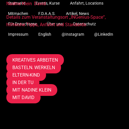
Nadine Klein
,
David
Startseite
Events, Kurse
Anfahrt, Locations
Mitmachen
F.D.A.A.S.
Artikel, News
Details zum Veranstaltungsort „INGenius-Space“,
Für Erwachsene
Über uns
Datenschutz
hilfreiche Tipps, Anfahrt und Standards
Impressum
English
@Instagram
@LinkedIn
Tags
KREATIVES ARBEITEN
BASTELN, WERKELN
ELTERN-KIND
IN DER TU
MIT NADINE KLEIN
MIT DAVID
Mitmachen, anmelden