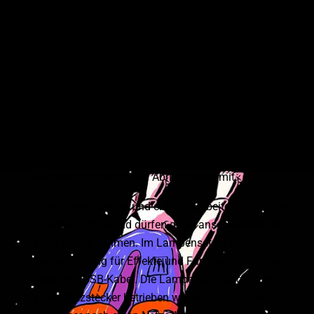
bereiten wir das für euch vor (bis spätestens Do., 10. April
senden).
Dieser Workshop ist nicht für Personen geeignet, die
Angst beim Zahnarzt haben (Achtung
Bohrgeräusche! Zitat: „Willkommen in Nadines
Zahnarztpraxis“) #Triggerwarnung
Bringt bitte aufgrund der Geräuschentwicklung
Ohrenschützer oder Ohrstöpsel für euch sowie einen
Mundschutz gegen den Abrieb selber mit.
Je ein Erwachsener und ein Kind arbeiten zusammen
an einer Lampe und dürfen diese anschließend mit
nach Hause nehmen. Im Lampenset ist eine
Fernbedienung für Effekte und Farbwechsel enthalten
sowie ein USB-Kabel. Die Lampe kann auch über
einen Netzstecker betrieben werden, dazu müsst ihr