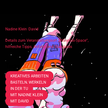
• Vertiefende Feinmotorik
• Kenntnisse der Werkstoffbearbeitung
Dich begleitet im Kurs
Nadine Klein
,
David
Details zum Veranstaltungsort „INGenius-Space“,
hilfreiche Tipps, Anfahrt und Standards
Tags
KREATIVES ARBEITEN
BASTELN, WERKELN
IN DER TU
MIT NADINE KLEIN
MIT DAVID