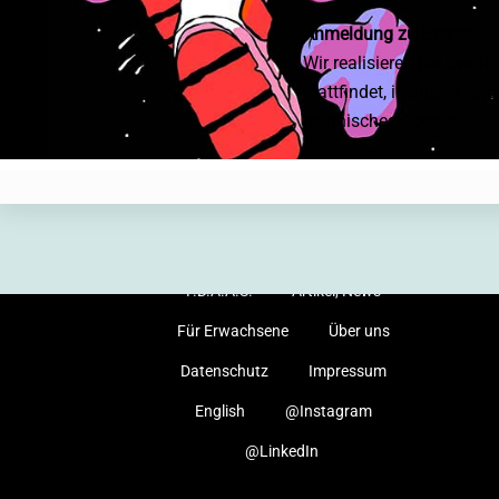
Anmeldung zu Events
Wir realisieren die Event
stattfindet, inklusive Na
technisches Cookie.
Startseite
Events, Kurse
Anfahrt, Locations
Mitmachen
F.D.A.A.S.
Artikel, News
Für Erwachsene
Über uns
Datenschutz
Impressum
English
@Instagram
@LinkedIn