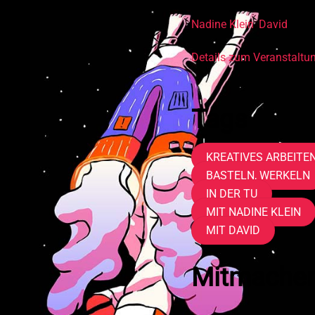
Dich begleitet im Kurs
Nadine Klein
,
David
Details zum Veranstaltun
Tags
KREATIVES ARBEITE
BASTELN, WERKELN
IN DER TU
MIT NADINE KLEIN
MIT DAVID
Mitmachen