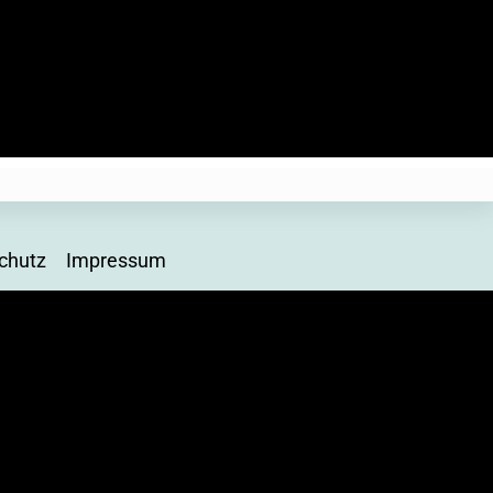
aten solange das Event
 hier setzen wir ein
chutz
Impressum