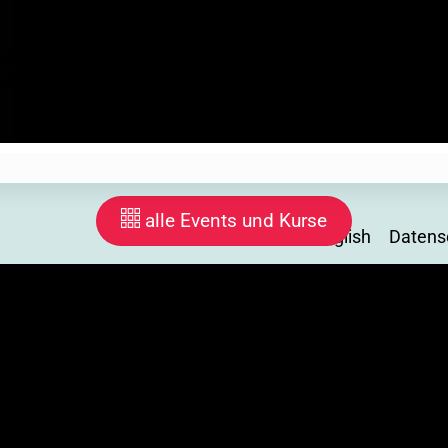
registrierung auf unseren eigenen Server. Wir speichern deine D
chbereitung. Wenn du dich abmeldest, löschen wir deine Daten. Ab
alle Events und Kurse
English
Datens