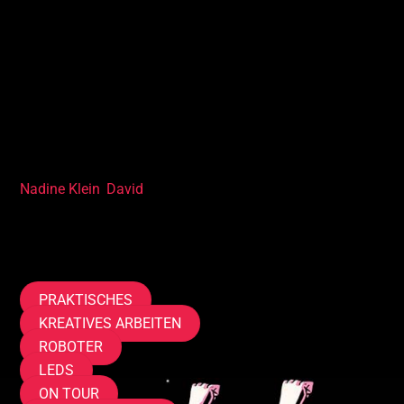
Du lernst in diesem Kurs
• MINT-Heldinnen kennen lernen
• Reinschnuppern in MINT-Themen und -basteln
Dich begleitet im Kurs
Nadine Klein
,
David
Tags
PRAKTISCHES
KREATIVES ARBEITEN
ROBOTER
LEDS
ON TOUR