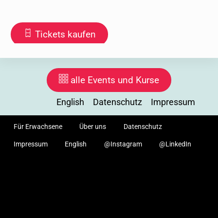
Tickets kaufen
alle Events und Kurse
Startseite
Events, Kurse
Anfahrt, Locations
English
Datenschutz
Impressum
Mitmachen
F.D.A.A.S.
Artikel, News
Für Erwachsene
Über uns
Datenschutz
Impressum
English
@Instagram
@LinkedIn