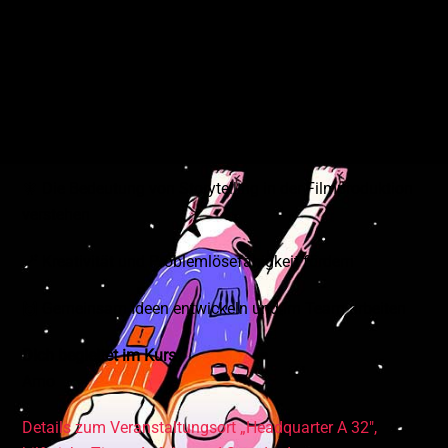
Du lernst in diesem Kurs
📹 Grundlagen in Videoschnitt, Tonbearbeitung, Musik
und Soundeffekten sowie Voice-over
🧚 Die Bedeutung von Storytelling in der Filmproduktion
verstehen
🪄 Kreativität und Problemlösefähigkeit fördern
🙌 Gemeinsam Ideen entwickeln und im Team arbeiten
Dich begleitet im Kurs
Arno
Details zum Veranstaltungsort „Headquarter
A 32″
,