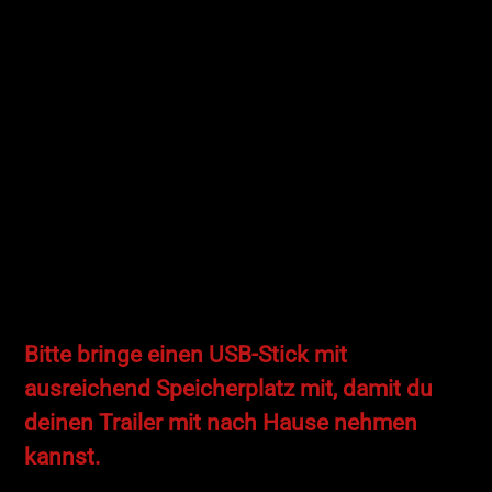
Wir brauchen dich! 🫵
Das Rohmaterial liegt bereit. Szenen müssen
geschnitten, Musik gefunden und die perfekte Voice-over-
Stimme eingefügt werden. Spannung aufbauen,
Gänsehaut erzeugen – ihr habt nur wenige Stunden.
Du setzt die Kopfhörer auf, atmest tief durch. Schnitt,
Sound, Tempo – alles liegt in deiner Hand. Wenn du es
schaffst, geht der Trailer morgen live. Bist du bereit, den
Film zu retten? 📹🚀
Bitte bringe einen
USB-Stick
mit
ausreichend Speicherplatz mit, damit du
deinen Trailer mit nach Hause nehmen
kannst.