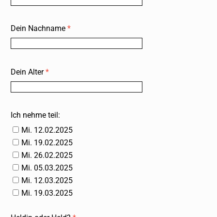
Dein Nachname
*
Dein Alter
*
Startseite
Events, Kurse
Anfahrt, Locations
Ich nehme teil:
Mitmachen
F.D.A.A.S.
Artikel, News
Mi. 12.02.2025
Mi. 19.02.2025
Für Erwachsene
Über uns
Datenschutz
Mi. 26.02.2025
Impressum
English
@Instagram
@LinkedIn
Mi. 05.03.2025
Mi. 12.03.2025
Mi. 19.03.2025