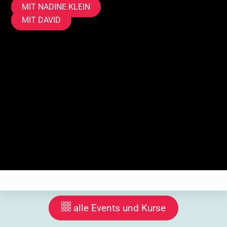
MIT NADINE KLEIN
MIT DAVID
Mitmachen, anmelden
Anmeldung zu Events
Wir realisieren die Eventregistrierung auf unseren eigenen
Server. Wir speichern deine Daten solange das Event
stattfindet, inklusive Nachbereitung. Wenn du dich
abmeldest, löschen wir deine Daten. Ab hier setzen wir
ein technisches Cookie.
alle Events und Kurse