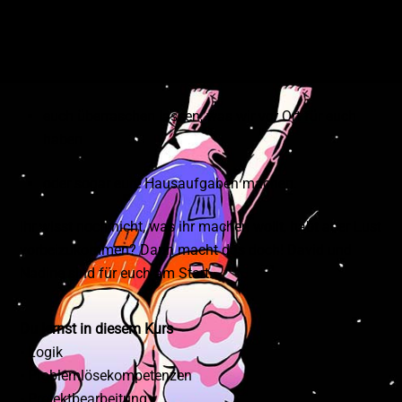
einfach mal machen
neue Leute kennen lernen
euch überraschen lassen, was wir vor Ort für euch
haben
oder sogar eure Hausaufgaben machen.
Ihr wisst noch nicht, was ihr machen wollt, habt aber Lust
vorbeizukommen? Dann macht das doch! David und
Nadine sind für euch am Start.
Du lernst in diesem Kurs
• Logik
• Problemlösekompetenzen
• Projektbearbeitung