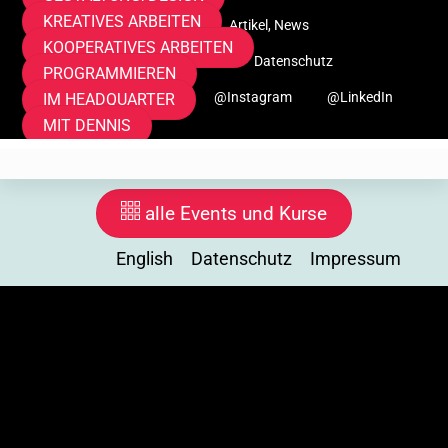
KREATIVES ARBEITEN
Mitmachen
F.D.A.A.S.
Artikel, News
KOOPERATIVES ARBEITEN
Für Erwachsene
Über uns
Datenschutz
PROGRAMMIEREN
Impressum
English
@Instagram
@LinkedIn
IM HEADQUARTER
MIT DENNIS
alle Events und Kurse
English
Datenschutz
Impressum