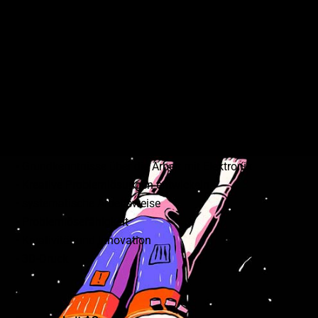
nicht nur ein einzigartiges Roboter-Haustier, sondern
auch jede Menge Spaß und ein besseres Verständnis
dafür, wie Technik zum Leben erweckt wird. Du brauchst
keine Vorkenntnisse – bring einfach deine Neugier und
Freude am Gestalten mit!
Du lernst in diesem Kurs
• Programmierung mit Scratch
• Grundkenntnisse über die Arbeit mit Elektronik
• Kreative Problemlösungen entwickeln
• systematische Arbeitsweise
• Problemlösefähigkeit
• Kreativität und Innovation
• 3D-Druck