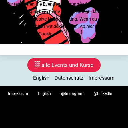
Wir realisieren die Eventregistrierung auf unseren eigenen
Server. Wir speichern deine Daten solange das Event
stattfindet, inklusive Nachbereitung. Wenn du dich
abmeldest, löschen wir deine Daten. Ab hier setzen wir
ein technisches Cookie.
Startseite
Events, Kurse
Anfahrt, Locations
alle Events und Kurse
Mitmachen
F.D.A.A.S.
Artikel, News
English
Datenschutz
Impressum
Für Erwachsene
Über uns
Datenschutz
Impressum
English
@Instagram
@LinkedIn