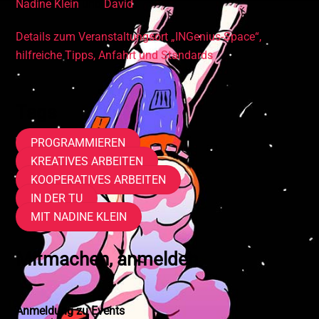
Nadine Klein
und
David
Details zum Veranstaltungsort „INGenius-Space“,
hilfreiche Tipps, Anfahrt und Standards
Tags
PROGRAMMIEREN
KREATIVES ARBEITEN
KOOPERATIVES ARBEITEN
IN DER TU
MIT NADINE KLEIN
Mitmachen, anmelden
Anmeldung zu Events